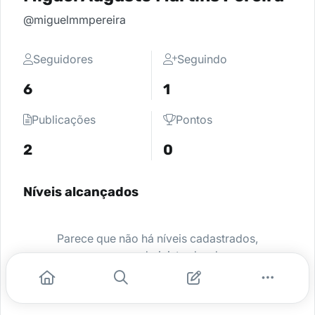
@miguelmmpereira
Seguidores
Seguindo
6
1
Publicações
Pontos
2
0
Níveis alcançados
Parece que não há níveis cadastrados,
peça para o administrador da sua
comunidade ativar e comece a se
destacar.