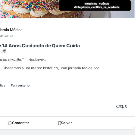
emia Médica
de leitura
: 14 Anos Cuidando de Quem Cuida
‍⚕️🌟
a do coração." — Antístenes.
. Chegamos a um marco histórico, uma jornada tecida por
ica
#aniversario
0
0
Comentar
Salvar