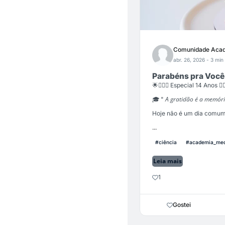
Comunidade Acad
abr. 26, 2026
- 3 min 
Parabéns pra Você
🌟🧑🏻‍⚕️ Especial 14 Anos 👩🏻
A gratidão é a memóri
🎓 "
Hoje não é um dia comum
...
#ciência
#academia_med
Leia mais
1
Gostei