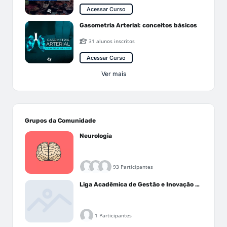
Acessar Curso
Gasometria Arterial: conceitos básicos
31 alunos inscritos
Acessar Curso
Ver mais
Grupos da Comunidade
Neurologia
93 Participantes
Liga Acadêmica de Gestão e Inovação Médica - LAGIM
1 Participantes