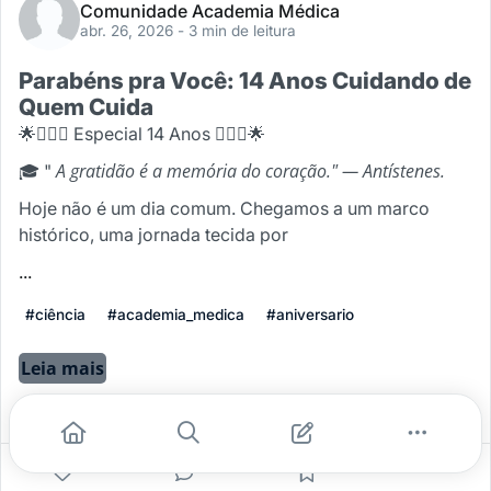
Comunidade Academia Médica
abr. 26, 2026
- 3 min de leitura
Parabéns pra Você: 14 Anos Cuidando de
Quem Cuida
🌟🧑🏻‍⚕️ Especial 14 Anos 👩🏻‍⚕️🌟
A gratidão é a memória do coração." — Antístenes.
🎓 "
Hoje não é um dia comum. Chegamos a um marco
histórico, uma jornada tecida por
...
#ciência
#academia_medica
#aniversario
Leia mais
1
0
0