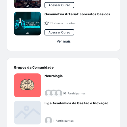
Acessar Curso
Gasometria Arterial: conceitos básicos
31 alunos inscritos
Acessar Curso
Ver mais
Grupos da Comunidade
Neurologia
93 Participantes
Liga Acadêmica de Gestão e Inovação Médica - LAGIM
1 Participantes