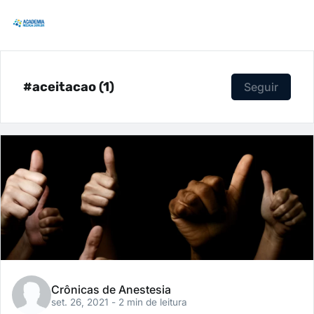
#aceitacao (1)
Seguir
Crônicas de Anestesia
set. 26, 2021
- 2 min de leitura