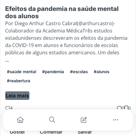
Efeitos da pandemia na saúde mental
dos alunos
Por Diego Arthur Castro Cabral(@arthurcastro)-
Colaborador da Academia MédicaTrês estudos
estadunidenses descreveram os efeitos da pandemia
da COVID-19 em alunos e funcionários de escolas
públicas de alguns estados americanos. Um deles
...
#saúde mental
#pandemia
#escolas
#alunos
#reabertura
Leia mais
4
0
0
Gostei
Comentar
Salvar