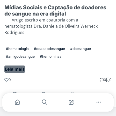
Mídias Sociais e Captação de doadores
de sangue na era digital
Artigo escrito em coautoria com a
hematologista Dra. Daniela de Oliveira Werneck
Rodrigues
...
#hematologia
#doacaodesangue
#doesangue
#amigodesangue
#hemominas
Leia mais
0
0
0
Gostei
Comentar
Salvar