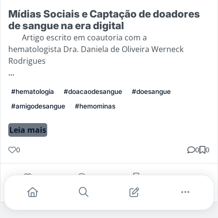
Mídias Sociais e Captação de doadores
de sangue na era digital
Artigo escrito em coautoria com a
hematologista Dra. Daniela de Oliveira Werneck
Rodrigues
...
#hematologia
#doacaodesangue
#doesangue
#amigodesangue
#hemominas
Leia mais
0
0
0
Gostei
Comentar
Salvar