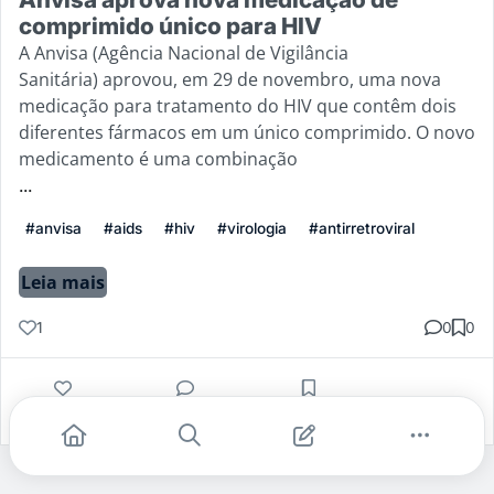
comprimido único para HIV
A Anvisa (Agência Nacional de Vigilância
Sanitária) aprovou, em 29 de novembro, uma nova
medicação para tratamento do HIV que contêm dois
diferentes fármacos em um único comprimido. O novo
medicamento é uma combinação
...
#anvisa
#aids
#hiv
#virologia
#antirretroviral
Leia mais
1
0
0
Gostei
Comentar
Salvar