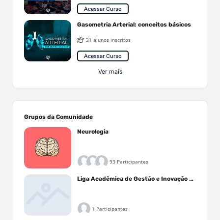
Acessar Curso
Gasometria Arterial: conceitos básicos
31 alunos inscritos
Acessar Curso
Ver mais
Grupos da Comunidade
Neurologia
93 Participantes
Liga Acadêmica de Gestão e Inovação Médica - LAGIM
1 Participantes