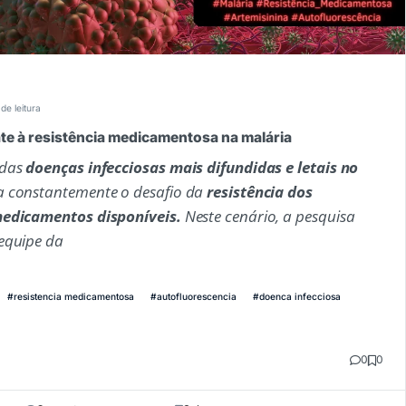
de leitura
e à resistência medicamentosa na malária
 das
doenças infecciosas mais difundidas e letais no
a constantemente o desafio da
resistência dos
medicamentos disponíveis.
Neste cenário, a pesquisa
equipe da
#resistencia medicamentosa
#autofluorescencia
#doenca infecciosa
0
0