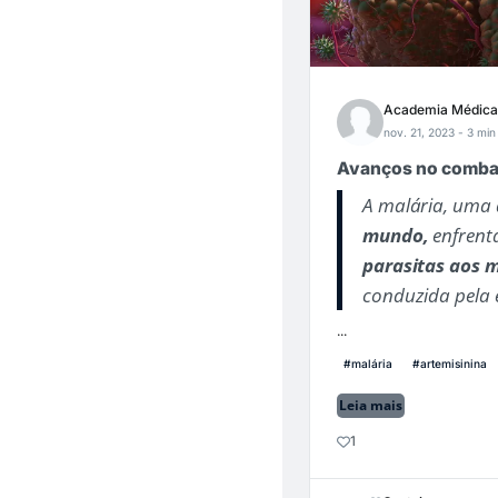
Academia Médica
nov. 21, 2023
- 3 min 
Avanços no combat
A malária, uma
mundo,
enfrent
parasitas aos 
conduzida pela 
...
#malária
#artemisinina
Leia mais
1