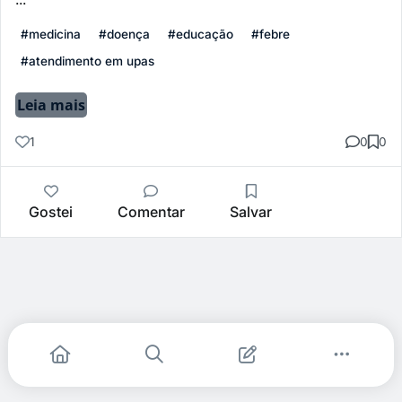
#medicina
#doença
#educação
#febre
#atendimento em upas
Leia mais
1
0
0
Gostei
Comentar
Salvar