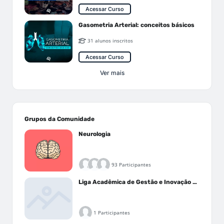
Acessar Curso
Gasometria Arterial: conceitos básicos
31 alunos inscritos
Acessar Curso
Ver mais
Grupos da Comunidade
Neurologia
93 Participantes
Liga Acadêmica de Gestão e Inovação Médica - LAGIM
1 Participantes