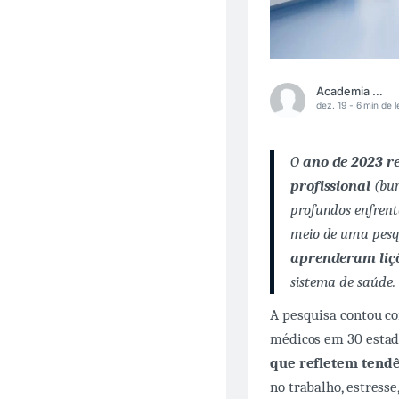
Academia Médica
dez. 19 -
6 min de l
O
ano de 2023 re
profissional
(bur
profundos enfrenta
meio de uma pesq
aprenderam liçõ
sistema de saúde.
A pesquisa contou c
médicos em 30 estad
que refletem tendê
no trabalho, estresse