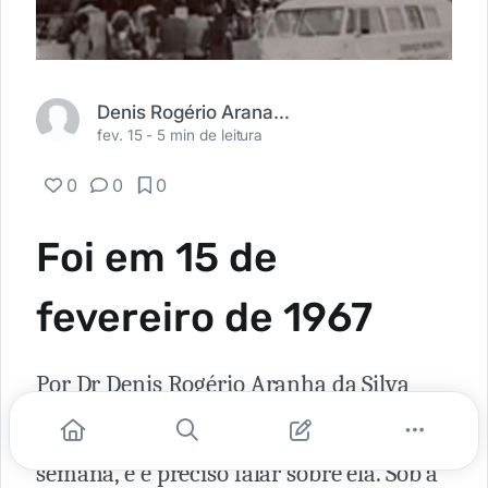
Denis Rogério Aranaha da Silva
fev. 15 -
5 min de leitura
0
0
0
Foi em 15 de
fevereiro de 1967
Por Dr Denis Rogério Aranha da Silva
A gloriosa [UEL] faz 50 anos essa
semana, e é preciso falar sobre ela. Sob a