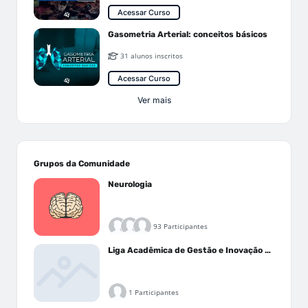
Acessar Curso
Gasometria Arterial: conceitos básicos
31 alunos inscritos
Acessar Curso
Ver mais
Grupos da Comunidade
Neurologia
93 Participantes
Liga Acadêmica de Gestão e Inovação Médica - LAGIM
1 Participantes