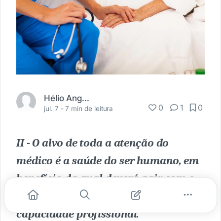
Hélio Angotti Neto
0
1
0
jul. 7 -
7 min de leitura
II - O alvo de toda a atenção do
médico é a saúde do ser humano, em
benefício da qual deverá agir com o
máximo de zelo e o melhor de sua
capacidade profissional.