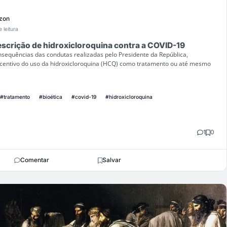
zon
 leitura
rescrição de hidroxicloroquina contra a COVID-19
nsequências das condutas realizadas pelo Presidente da República,
incentivo do uso da hidroxicloroquina (HCQ) como tratamento ou até mesmo
#tratamento
#bioética
#covid-19
#hidroxicloroquina
1
0
Comentar
Salvar