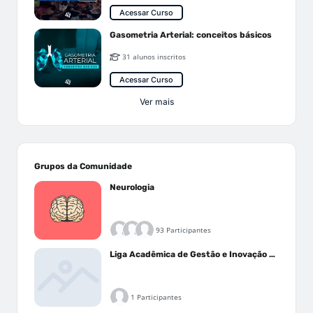
Acessar Curso
Gasometria Arterial: conceitos básicos
31 alunos inscritos
Acessar Curso
Ver mais
Grupos da Comunidade
Neurologia
93 Participantes
Liga Acadêmica de Gestão e Inovação Médica - LAGIM
1 Participantes