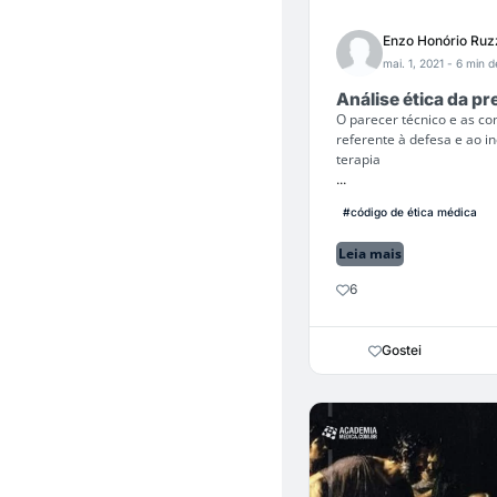
Enzo Honório Ruz
mai. 1, 2021
- 6 min de
Análise ética da p
O parecer técnico e as co
referente à defesa e ao 
terapia
...
#código de ética médica
Leia mais
6
Gostei