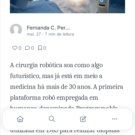
Fernanda C. Perin Câmara
mai. 27 -
7 min de leitura
0
0
0
A cirurgia robótica soa como algo
futurístico, mas já está em meio a
medicina há mais de 30 anos. A primeira
plataforma robô empregada em
humanos, denominada Programmable
Universal Machine for Assembly, foi
utilizada em 1985 para realizar biópsias