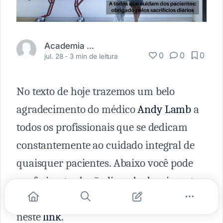
Academia Médica
0
0
0
jul. 28 -
3 min de leitura
No texto de hoje trazemos um belo
agradecimento do médico
Andy Lamb
a
todos os profissionais que se dedicam
constantemente ao cuidado integral de
quaisquer pacientes. Abaixo você pode
conferir a tradução livre do depoimento
dele. O texto original pode ser encontrado
neste
link
.