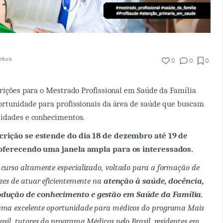
eitura
0
0
0
crições para o Mestrado Profissional em Saúde da Família
ortunidade para profissionais da área de saúde que buscam
lidades e conhecimentos.
scrição se estende do dia 18 de dezembro até 19 de
 oferecendo uma janela ampla para os interessados.
curso altamente especializado, voltado para a formação de
azes de atuar eficientemente na
atenção à saúde, docência,
odução de conhecimento e gestão em Saúde da Família.
uma excelente oportunidade para médicos do programa Mais
asil, tutores do programa Médicos pelo Brasil, residentes em