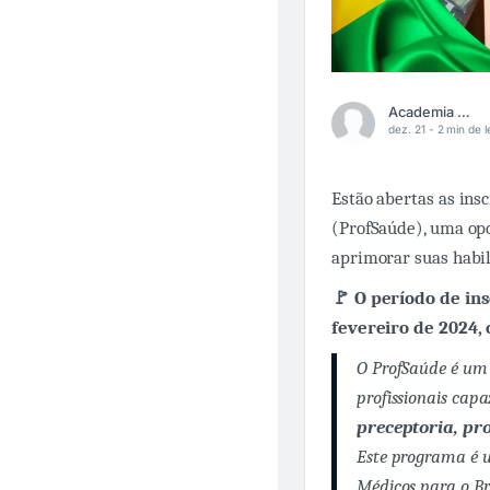
Academia Médica
dez. 21 -
2 min de l
Estão abertas as ins
(ProfSaúde), uma op
aprimorar suas habi
🚩 O período de in
fevereiro de 2024,
O ProfSaúde é um 
profissionais cap
preceptoria, pr
Este programa é 
Médicos para o Br