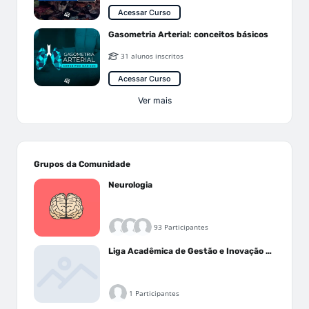
Acessar Curso
Gasometria Arterial: conceitos básicos
31 alunos inscritos
Acessar Curso
Ver mais
Grupos da Comunidade
Neurologia
93 Participantes
Liga Acadêmica de Gestão e Inovação Médica - LAGIM
1 Participantes