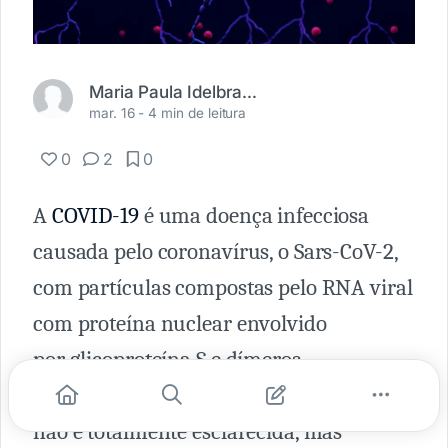
Maria Paula Idelbrando Vicari
mar. 16 -
4 min de leitura
0
2
0
A
COVID-19
é uma doença infecciosa
causada pelo coronavírus, o Sars-CoV-2,
com partículas compostas pelo RNA viral
com proteína nuclear envolvido
por glicoproteína S e dímeros
Hemaglutinina esterase, a fisiopatologia
não é totalmente esclarecida, mas