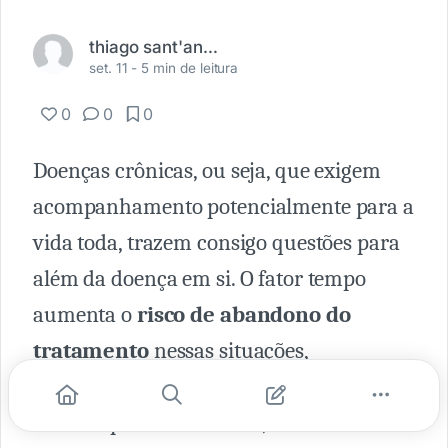
thiago sant'anna da silva
set. 11 -
5 min de leitura
0
0
0
Doenças crônicas, ou seja, que exigem
acompanhamento potencialmente para a
vida toda, trazem consigo questões para
além da doença em si. O fator tempo
aumenta o
risco de abandono do
tratamento
nessas situações,
um
problema complexo e altamente
danoso
para o indivíduo, seu círculo