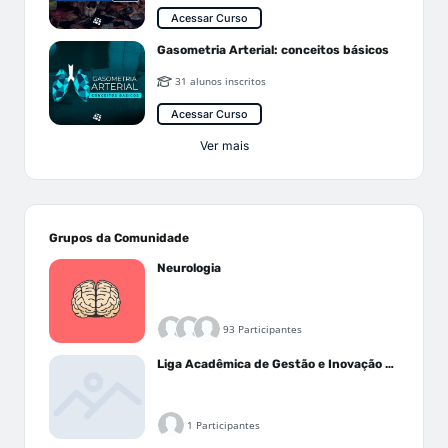
Acessar Curso
Gasometria Arterial: conceitos básicos
31 alunos inscritos
Acessar Curso
Ver mais
Grupos da Comunidade
Neurologia
93 Participantes
Liga Acadêmica de Gestão e Inovação Médica - LAGIM
1 Participantes