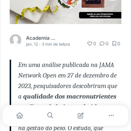
Academia Médica
0
0
0
jan. 12 -
3 min de leitura
Em uma análise publicada na JAMA
Network Open em 27 de dezembro de
2023, pesquisadores descobriram que
a
qualidade dos macronutrientes
em
dietas de baixo carboidrato
(DBC)
tem um impacto significativo
na gestão do peso. O estudo, que