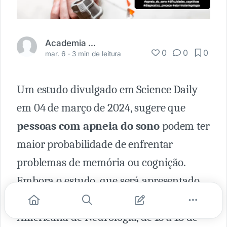
Academia Médica
0
0
0
mar. 6 -
3 min de leitura
Um estudo divulgado em Science Daily
em 04 de março de 2024, sugere que
pessoas com apneia do sono
podem ter
maior probabilidade de enfrentar
problemas de memória ou cognição.
Embora o estudo, que será apresentado
na 76ª Reunião Anual da Academia
Americana de Neurologia, de 13 a 18 de