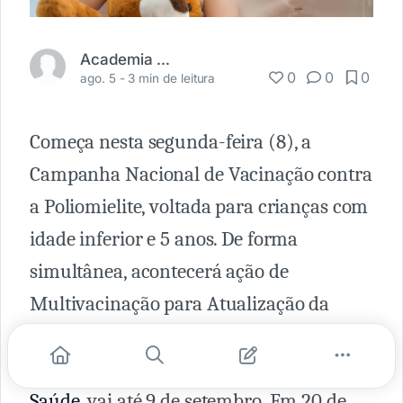
Academia Médica
0
0
0
ago. 5 -
3 min de leitura
Começa nesta segunda-feira (8), a
Campanha Nacional de Vacinação contra
a Poliomielite, voltada para crianças com
idade inferior e 5 anos. De forma
simultânea, acontecerá ação de
Multivacinação para Atualização da
Caderneta de menores de 15 anos de
idade. A iniciativa, do
Ministério da
Saúde
, vai até 9 de setembro. Em 20 de