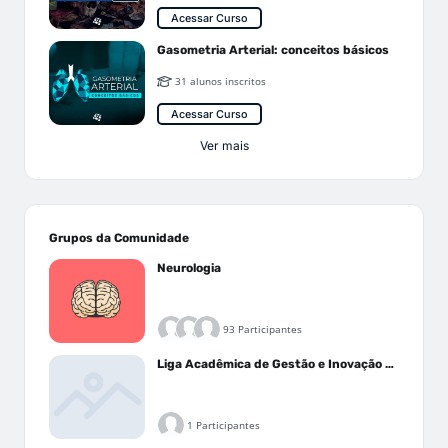
Acessar Curso
Gasometria Arterial: conceitos básicos
31 alunos inscritos
Acessar Curso
Ver mais
Grupos da Comunidade
Neurologia
93 Participantes
Liga Acadêmica de Gestão e Inovação Médica - LAGIM
1 Participantes