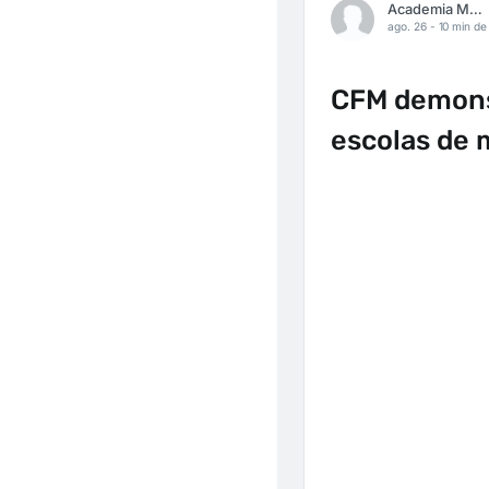
Academia Médica
ago. 26 -
10 min de 
CFM demons
escolas de 