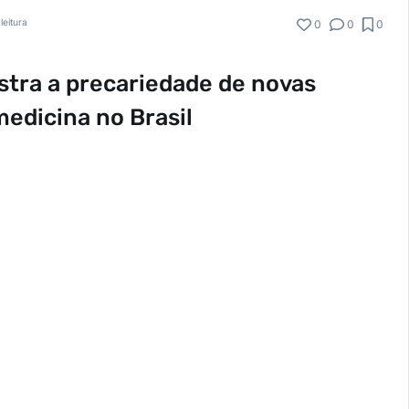
leitura
0
0
0
tra a precariedade de novas
medicina no Brasil