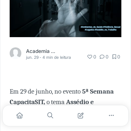
Academia Médica
0
0
0
jun. 29 -
4 min de leitura
Em 29 de junho, no evento
5ª Semana
CapacitaSIT,
o tema
Assédio e
Violência no Trabalho
foi destaque. Em
sincronia com o assunto, a Academia