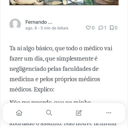
Fernando Carbonieri
0
1
0
ago. 8 -
5 min de leitura
Ta aí algo básico, que todo o médico vai
fazer um dia, que simplesmente é
negligenciado pelas faculdades de
medicina e pelos próprios médicos
médicos. Explico:
Não me recordo, que na minha
faculdade, algum professor tenha
abordado o assunto. Não houve nenhum