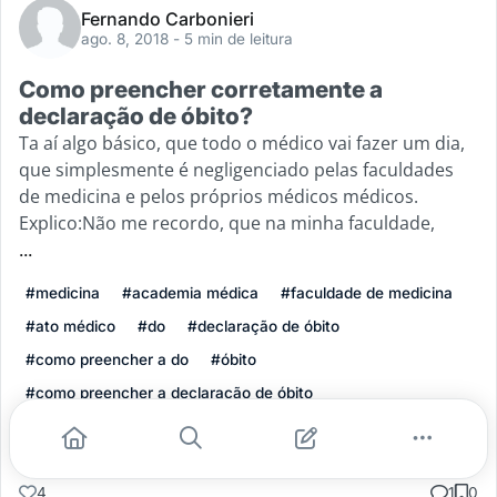
Fernando Carbonieri
ago. 8, 2018
- 5 min de leitura
Como preencher corretamente a
declaração de óbito?
Ta aí algo básico, que todo o médico vai fazer um dia,
que simplesmente é negligenciado pelas faculdades
de medicina e pelos próprios médicos médicos.
Explico:Não me recordo, que na minha faculdade,
...
#medicina
#academia médica
#faculdade de medicina
#ato médico
#do
#declaração de óbito
#como preencher a do
#óbito
#como preencher a declaração de óbito
Leia mais
4
1
0