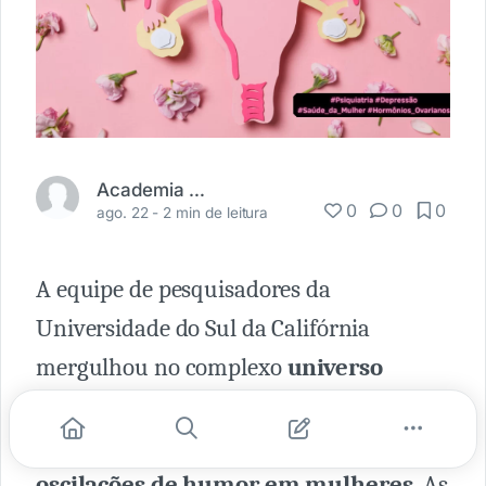
Academia Médica
0
0
0
ago. 22 -
2 min de leitura
A equipe de pesquisadores da
Universidade do Sul da Califórnia
mergulhou no complexo
universo
hormonal feminino para decifrar os
mecanismos neurais associados às
oscilações de humor em mulheres.
As