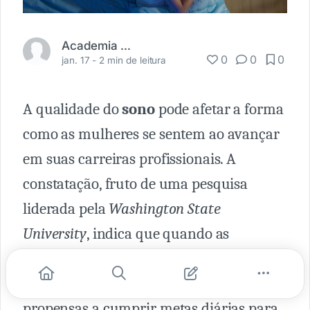
Academia Médica
0
0
0
jan. 17 -
2 min de leitura
A qualidade do
sono
pode afetar a forma
como as mulheres se sentem ao avançar
em suas carreiras profissionais. A
constatação, fruto de uma pesquisa
liderada pela
Washington State
University
, indica que quando as
mulheres dormem bem durante a noite
ficam melhor humoradas e mais
propensas a cumprir metas diárias para