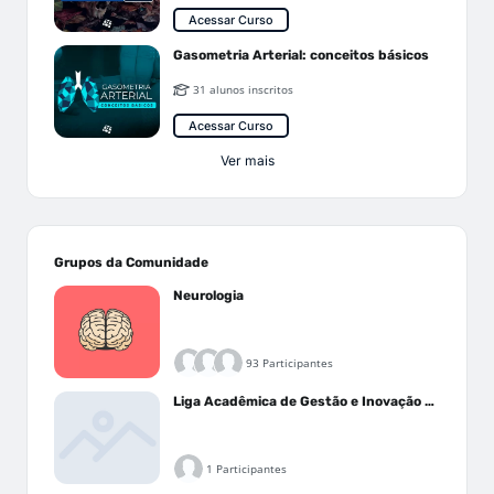
Acessar Curso
Gasometria Arterial: conceitos básicos
31 alunos inscritos
Acessar Curso
Ver mais
Grupos da Comunidade
Neurologia
93 Participantes
Liga Acadêmica de Gestão e Inovação Médica - LAGIM
1 Participantes