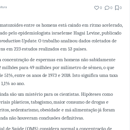
eitura
0
0
0
matozoides entre os homens está caindo em ritmo acelerado,
ado pelo epidemiologista israelense Hagai Levine, publicado
production Update
. O trabalho analisou dados coletados de
ns em 223 estudos realizados em 53 países.
 a concentração de espermas em homens não sabidamente
1,2 milhões para 49 milhões por milímetro de sêmen, o que
 51%, entre os anos de 1973 e 2018. Isto significa uma taxa
 1,1% ao ano.
inda são um mistério para os cientistas. Hipóteses como
eriais plásticos, tabagismo, maior consumo de drogas e
itos, sedentarismo, obesidade e má alimentação já foram
inda não houveram conclusões definitivas.
al de Saúde (OMS) considera normal a concentração de