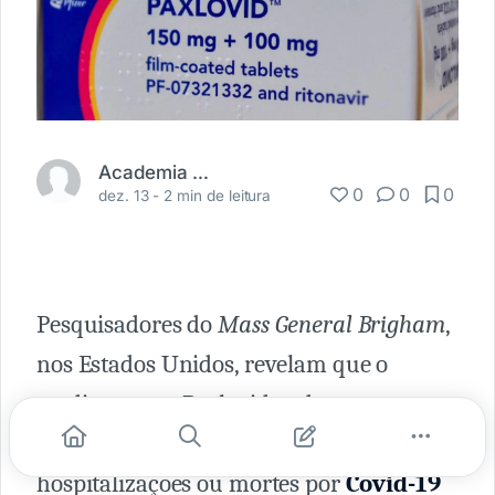
Academia Médica
0
0
0
dez. 13 -
2 min de leitura
Pesquisadores do
Mass General Brigham
,
nos Estados Unidos, revelam que o
medicamento Paxlovid pode ser
associado a uma redução de 44% nas
hospitalizações ou mortes por
Covid-19