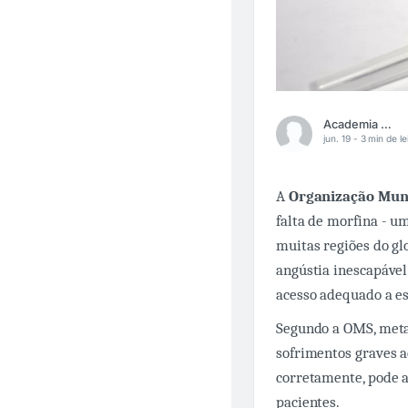
Academia Médica
jun. 19 -
3 min de le
A
Organização Mund
falta de morfina - u
muitas regiões do gl
angústia inescapável
acesso adequado a e
Segundo a OMS, meta
sofrimentos graves a
corretamente, pode a
pacientes.