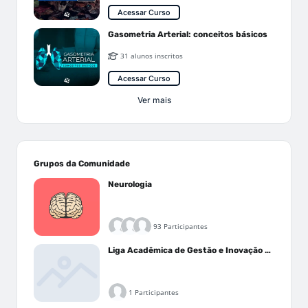
Acessar Curso
Gasometria Arterial: conceitos básicos
31 alunos inscritos
Acessar Curso
Ver mais
Grupos da Comunidade
Neurologia
93 Participantes
Liga Acadêmica de Gestão e Inovação Médica - LAGIM
1 Participantes