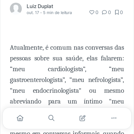
Luiz Duplat
0
0
0
out. 17 -
5 min de leitura
Atualmente, é comum nas conversas das
pessoas sobre sua saúde, elas falarem:
“meu cardiologista”, “meu
gastroenterologista”, “meu nefrologista”,
“meu endocrinologista" ou mesmo
abreviando para um íntimo "meu
cardio", "meu gastro", "meu nefro", "meu
endócrino". Nas minhas consultas ou
mesmo em conversas informais, quando