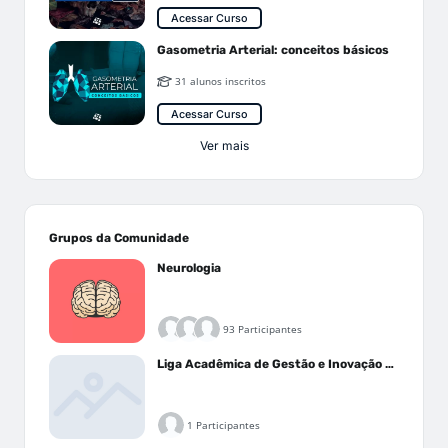
Acessar Curso
Gasometria Arterial: conceitos básicos
31 alunos inscritos
Acessar Curso
Ver mais
Grupos da Comunidade
Neurologia
93 Participantes
Liga Acadêmica de Gestão e Inovação Médica - LAGIM
1 Participantes