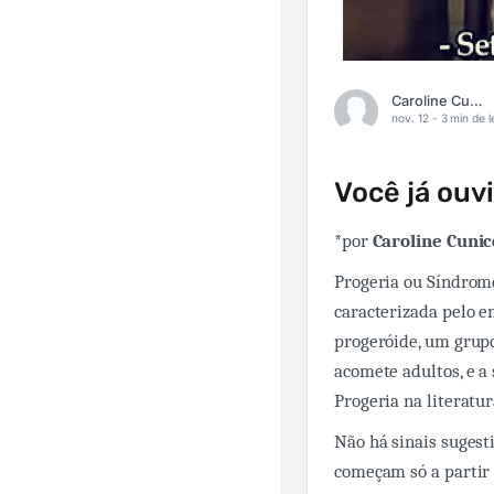
Caroline Cunico
nov. 12 -
3 min de l
Você já ouvi
*por
Caroline Cunic
Progeria ou Síndrom
caracterizada pelo e
progeróide, um grup
acomete adultos, e a
Progeria na literatur
Não há sinais sugest
começam só a partir 