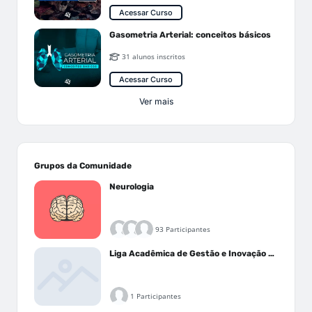
Acessar Curso
Gasometria Arterial: conceitos básicos
31 alunos inscritos
Acessar Curso
Ver mais
Grupos da Comunidade
Neurologia
93 Participantes
Liga Acadêmica de Gestão e Inovação Médica - LAGIM
1 Participantes