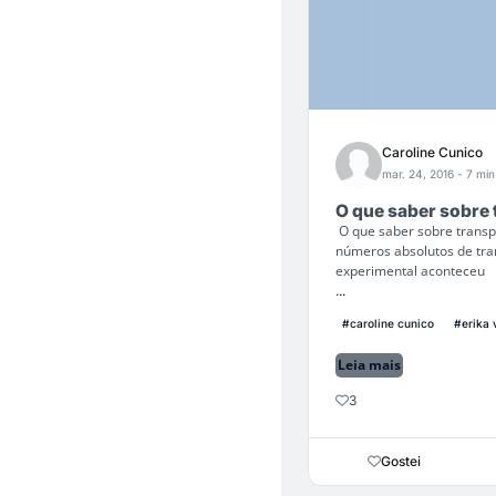
Caroline Cunico
mar. 24, 2016
- 7 min
O que saber sobre 
O que saber sobre transp
números absolutos de tra
experimental aconteceu
...
#caroline cunico
#erika 
Leia mais
3
Gostei