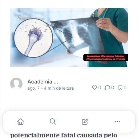
Academia Médica
0
0
0
ago. 7 -
4 min de leitura
A
aspergilose é uma doença
potencialmente fatal causada pelo