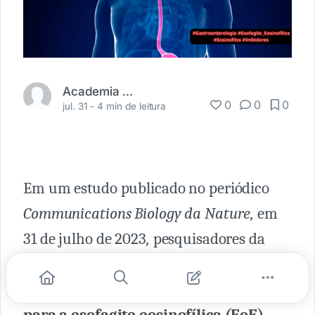
Academia Médica
0
0
0
jul. 31 -
4 min de leitura
Em um estudo publicado no periódico
Communications Biology da Nature,
em
31 de julho de 2023
,
pesquisadores da
Universidade Tulane propuseram um
novo entendimento e tratamento
para a esofagite eosinofílica (EoE)
,