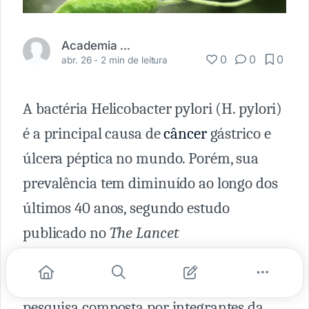
Academia Médica
0
0
0
abr. 26 -
2 min de leitura
A bactéria Helicobacter pylori (H. pylori)
é a principal causa de
câncer
gástrico e
úlcera péptica no mundo. Porém, sua
prevalência tem diminuído ao longo dos
últimos 40 anos, segundo estudo
publicado no
The Lancet
Gastroenterology & Hepatology
. O
trabalho é assinado por uma equipe de
pesquisa composta por integrantes da