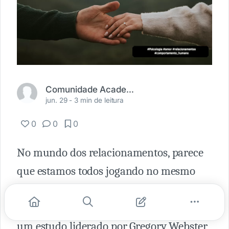
Comunidade Academia Médica
jun. 29 -
3 min de leitura
0
0
0
No mundo dos relacionamentos, parece
que estamos todos jogando no mesmo
nível, pelo menos no que se refere à
atratividade física. Isso é o que sugere
um estudo liderado por Gregory Webster,