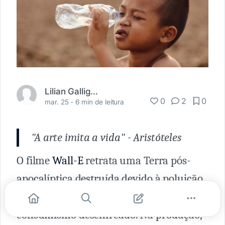
Lilian Galligani
0
2
0
mar. 25 -
6 min de leitura
"A arte imita a vida" - Aristóteles
O filme
Wall-E
retrata uma Terra pós-
apocalíptica destruída devido à poluição
ambiental causada pela produção e
consumismo desenfreado. Na produção,