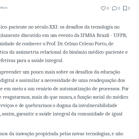
eitura
0
0
0
co-paciente no século XXI: os desafios da tecnologia no
plamente discutido em um evento da IFMSA Brazil - UFPR,
nidade de conhecer o Prof. Dr. Celmo Celeno Porto, de
ica da assimetria relacional do binômio médico-paciente e
fetivas para a saúde integral.
mpreender um pouco mais sobre os desafios da educação
digital e assimilar a necessidade de uma readequação dos
de em meio a um cenário de automatização de processos. Por
de resgatarmos, mais do que nunca, a função social do médico
erviços e de quebrarmos o dogma da invulnerabilidade
 assim, garantir a saúde integral da comunidade de igual
mos da inovação propiciada pelas novas tecnologias, e não