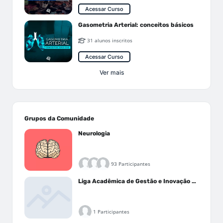
Acessar Curso
Gasometria Arterial: conceitos básicos
31 alunos inscritos
Acessar Curso
Ver mais
Grupos da Comunidade
Neurologia
93 Participantes
Liga Acadêmica de Gestão e Inovação Médica - LAGIM
1 Participantes