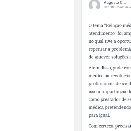
Augusto César
dez. 10 -
2 min de l
O tema “Relação médi
atendimento” foi am
no qual tive a oportu
repensar a problemát
de antever soluções e
Além disso, pude co
médica na revolução 
profissionais de saú
isso, a importância 
como prestador de s
médica, pretendendo,
para igual.
Com certeza, precisa