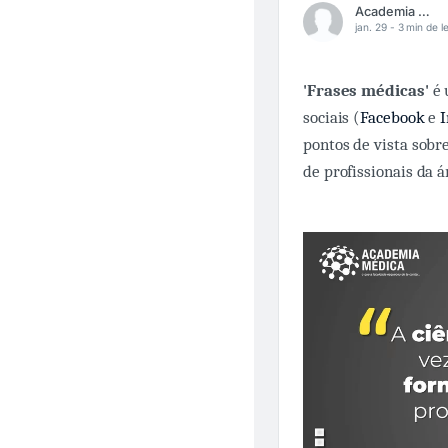
Academia Médica
jan. 29 -
3 min de le
'Frases médicas'
é 
sociais (
Facebook
e
pontos de vista sobr
de profissionais da á