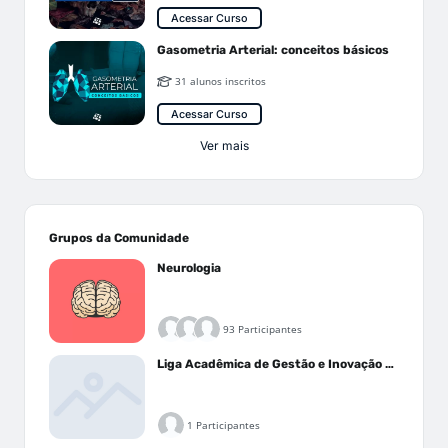
Acessar Curso
Gasometria Arterial: conceitos básicos
31 alunos inscritos
Acessar Curso
Ver mais
Grupos da Comunidade
Neurologia
93 Participantes
Liga Acadêmica de Gestão e Inovação Médica - LAGIM
1 Participantes