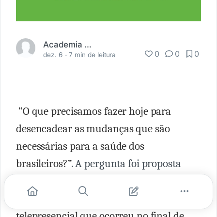
Academia Médica
0
0
0
dez. 6 -
7 min de leitura
“O que precisamos fazer hoje para
desencadear as mudanças que são
necessárias para a saúde dos
brasileiros?”
. A pergunta foi proposta
pelos realizadores do
Global Forum
Fronteiras da Saúde,
evento
telepresencial que ocorreu no final de