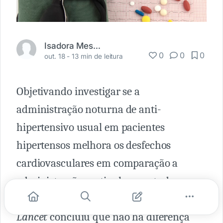
Isadora Mesadri
0
0
0
out. 18 -
13 min de leitura
Objetivando investigar se a
administração noturna de anti-
hipertensivo usual em pacientes
hipertensos melhora os desfechos
cardiovasculares em comparação a
administração matinal, um estudo
britânico prospectivo publicado no
The
Lancet
concluiu que não há diferença