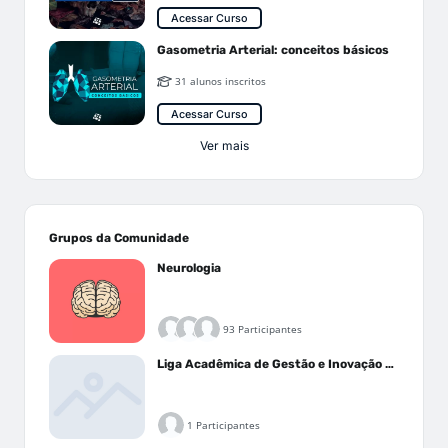
Acessar Curso
Gasometria Arterial: conceitos básicos
31 alunos inscritos
Acessar Curso
Ver mais
Grupos da Comunidade
Neurologia
93 Participantes
Liga Acadêmica de Gestão e Inovação Médica - LAGIM
1 Participantes