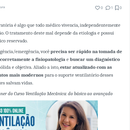
tura
0
1
0
iratória é algo que todo médico vivencia, independentemente
ão. O tratamento deste mal depende da etiologia e possui
co reservado.
gência/emergência, você
precisa ser rápido na tomada de
corretamente a fisiopatologia
e
buscar um diagnóstico
lida e objetiva. Aliado a isto,
estar atualizado com as
entos mais modernos
para o suporte ventilatório desses
zes salvam vidas.
nner do Curso Ventilação Mecânica: do básico ao avançado