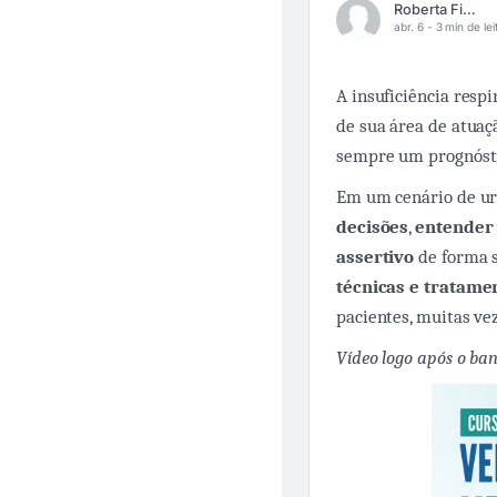
Roberta Fittipaldi
abr. 6 -
3 min de lei
A insuficiência resp
de sua área de atuaç
sempre um prognósti
Em um cenário de ur
decisões
,
entender 
assertivo
de forma só
técnicas e tratam
pacientes, muitas ve
Vídeo logo após o ba