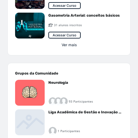
Acessar Curso
Gasometria Arterial: conceitos básicos
31 alunos inscritos
Acessar Curso
Ver mais
Grupos da Comunidade
Neurologia
93 Participantes
Liga Acadêmica de Gestão e Inovação Médica - LAGIM
1 Participantes