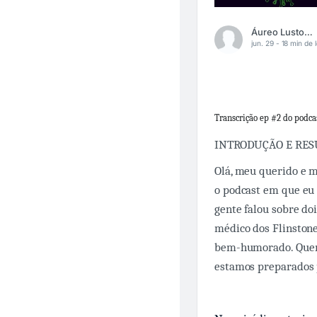
Áureo Lustosa Guérios
jun. 29 -
18 min de l
Transcrição ep #2 do podca
INTRODUÇÃO E RESU
Olá, meu querido e m
o podcast em que eu 
gente falou sobre d
médico dos Flinstone
bem-humorado. Quem 
estamos preparados p