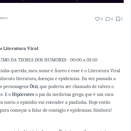
eitura
0
0
0
Literatura Viral
st
MO DA TEORIA DOS HUMORES - 00:00 a 03:50
inha querida, meu nome é Áureo e esse é o Literatura Viral
discuto literatura, doenças e epidemias. Da vez passada a
ois personagens
Ötzi
, que poderia ser chamado de talvez o
s. E o
Hipócrates
o pai da medicina grega que é um cara
ouviu o episódio vai entender a piadinha. Hoje então
ara começar a falar de contágio e epidemias. Simbora!