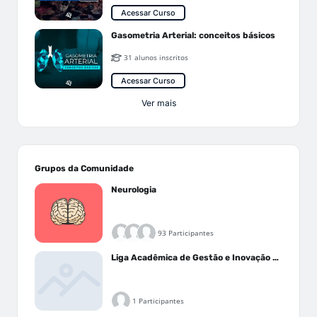
Acessar Curso
Gasometria Arterial: conceitos básicos
31 alunos inscritos
Acessar Curso
Ver mais
Grupos da Comunidade
Neurologia
93 Participantes
Liga Acadêmica de Gestão e Inovação Médica - LAGIM
1 Participantes