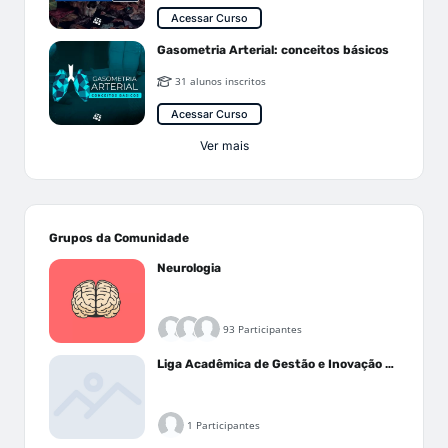
Acessar Curso
Gasometria Arterial: conceitos básicos
31 alunos inscritos
Acessar Curso
Ver mais
Grupos da Comunidade
Neurologia
93 Participantes
Liga Acadêmica de Gestão e Inovação Médica - LAGIM
1 Participantes