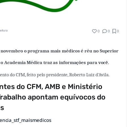
eitura
0
0
0
e novembro o programa mais médicos é réu no Superior
e o Academia Médica traz as informações para você.
nto do CFM, feito pelo presidente, Roberto Luiz d'Avila.
tes do CFM, AMB e Ministério
Trabalho apontam equívocos do
os